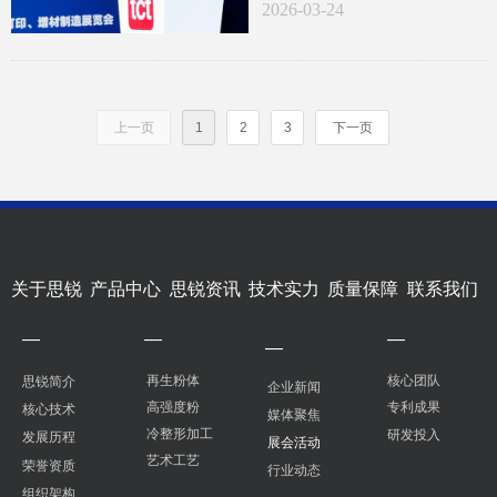
2026-03-24
上一页
1
2
3
下一页
关于思锐
产品中心
思锐资讯
技术实力
质量保障
联系我们
—
—
—
—
再生粉体
核心团队
思锐简介
企业新闻
高强度粉
专利成果
核心技术
媒体聚焦
冷整形加工
研发投入
发展历程
展会活动
艺术工艺
荣誉资质
行业动态
组织架构